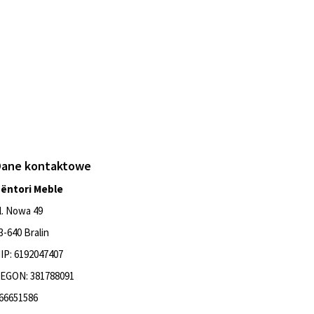
Dane kontaktowe
ëntori Meble
l. Nowa 49
3-640 Bralin
IP: 6192047407
EGON: 381788091
66651586