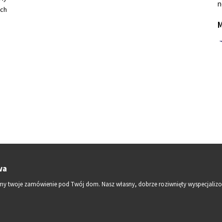
n
ch
M
wa
czymy twoje zamówienie pod Twój dom. Nasz własny, dobrze roziwnięty wyspecjalizo