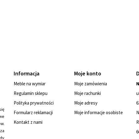
Informacja
Moje konto
Meble na wymiar
Moje zamówienia
N
Regulamin sklepu
Moje rachunki
u
Polityka prywatności
Moje adresy
6
się
Formularz reklamacji
Moje informacje osobiste
N
we
Kontakt z nami
R
ów.
 za
6
yły