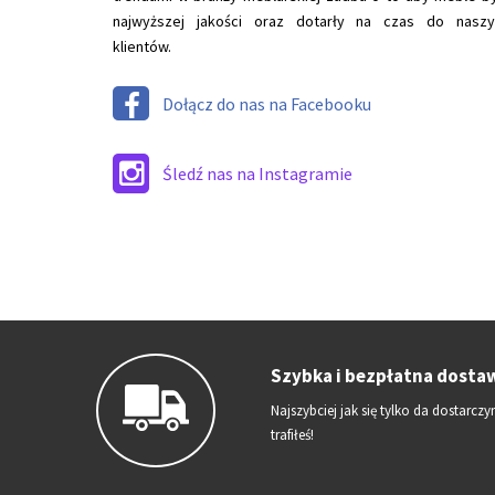
najwyższej jakości oraz dotarły na czas do naszy
klientów.
Dołącz do nas na Facebooku
Śledź nas na Instagramie
Szybka i bezpłatna dosta
Najszybciej jak się tylko da dostar
trafiłeś!